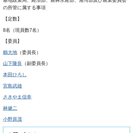
基地政策局、経済部、農林水産部、港湾部及び農業委員会
の所管に属する事項
【定数】
8名（現員数7名）
【委員】
鶴大地
（委員長）
山下隆良
（副委員長）
本田ひろし
宮島武雄
さきやま信幸
林健二
小野原茂