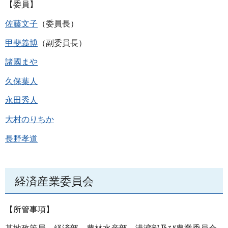
【委員】
佐藤文子
（委員長）
甲斐義博
（副委員長）
諸國まや
久保葉人
永田秀人
大村のりちか
長野孝道
経済産業委員会
【所管事項】