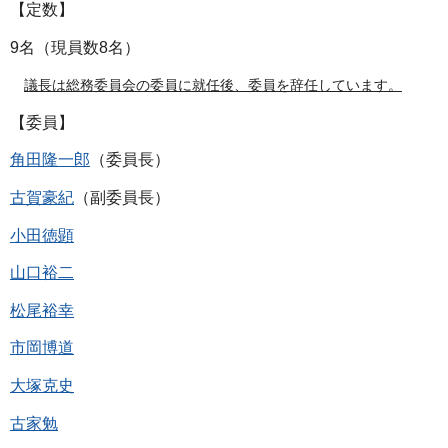
【定数】
9名（現員数8名）
議長は総務委員会の委員に就任後、委員を辞任しています。
【委員】
角田隆一郎
（委員長）
古賀豪紀
（副委員長）
小田徳顕
山口裕二
松尾裕幸
市岡博道
大塚克史
古家勉