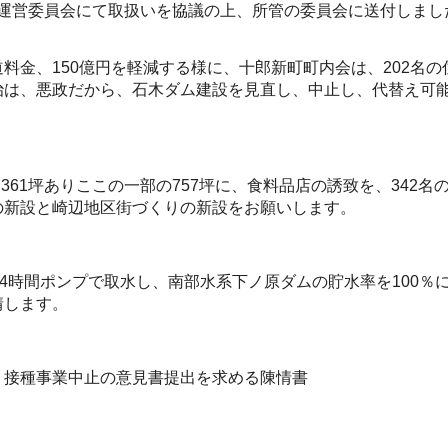
会運営委員会にて取扱いを協議の上、所管の委員会に送付しまし
料金、150億円を軽減する様に、十郎新町町内会は、202名の
治は、悪政だから、石木ダム建設を見直し、中止し、代替え可
361坪ありここの一部の757坪に、食料品店の誘致を、342名
の新設と崎辺地区街づくりの新設をお願いします。
24時間ポンプで取水し、南部水系下ノ原ダムの貯水率を100％
情します。
）接種事業中止の意見書提出を求める陳情書