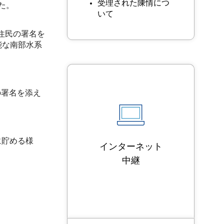
受理された陳情につ
た。
いて
住民の署名を
能な南部水系
の署名を添え
に貯める様
インターネット
中継