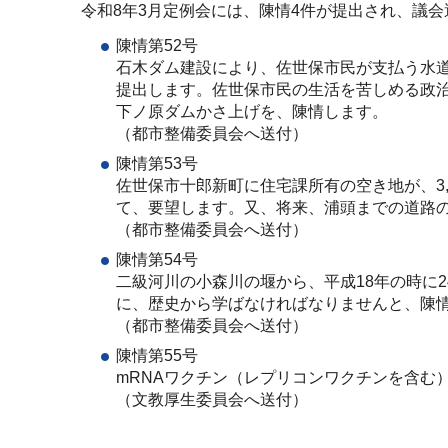
令和8年3月定例会には、陳情4件が提出され、議
陳情第52号
石木ダム建設により、佐世保市民が支払う水道
提出します。佐世保市民の生活を苦しめる政
下ノ原ダムかさ上げを、陳情します。
（都市整備委員会へ送付）
陳情第53号
佐世保市十郎新町に住宅課所有の空き地が、3,
て、要望します。又、将来、浦頭までの道路
（都市整備委員会へ送付）
陳情第54号
二級河川の小森川の堰から、平成18年の時に
に、歴史から学ばなければなりませんと、陳
（都市整備委員会へ送付）
陳情第55号
mRNAワクチン（レプリコンワクチンを含む
（文教厚生委員会へ送付）