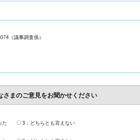
5-9074（議事調査係）
なさまのご意見をお聞かせください
った
3：どちらとも言えない