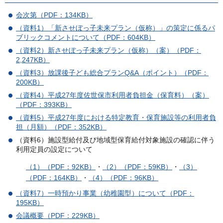
会次第（PDF：134KB）
（資料1）「新させぼっ子未来プラン（仮称）」の策定に係るパ
ブリックコメントについて（PDF：604KB）
（資料2）新させぼっ子未来プラン（仮称）（案）（PDF：
2,247KB）
（資料3）放課後子ども総合プランQ&A（ポイント）（PDF：
200KB）
（資料4）平成27年度佐世保市利用者負担金（保育料）（案）
（PDF：393KB）
（資料5）平成27年度における特定教育・保育施設等の利用者負
担（月額）（PDF：352KB）
（資料6）施設型給付及び地域型保育給付対象施設の確認に伴う
利用定員の設定について
（1）（PDF：92KB）
・
（2）（PDF：59KB）
・
（3）
（PDF：164KB）
・
（4）（PDF：96KB）
（資料7）一時預かり事業（幼稚園型）について（PDF：
195KB）
会議概要（PDF：229KB）