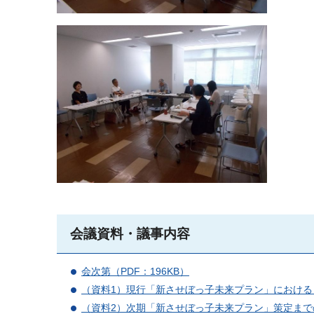
会議資料・議事内容
会次第（PDF：196KB）
（資料1）現行「新させぼっ子未来プラン」における「
（資料2）次期「新させぼっ子未来プラン」策定までの道