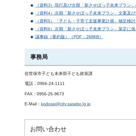
（資料3）現行及び次期「新させぼっ子未来プラン」の
（資料4）次期「新させぼっ子未来プラン」文案及び意見
（資料5）「子ども・子育て支援事業計画」補足検討資
（資料6）次期「新させぼっ子未来プラン」策定に係
議事録（要約版）（PDF：268KB）
事務局
佐世保市子ども未来部子ども政策課
電話：0956-24-1111
FAX：0956-25-9673
E-Mail：
kodosei@city.sasebo.lg.jp
お問い合わせ