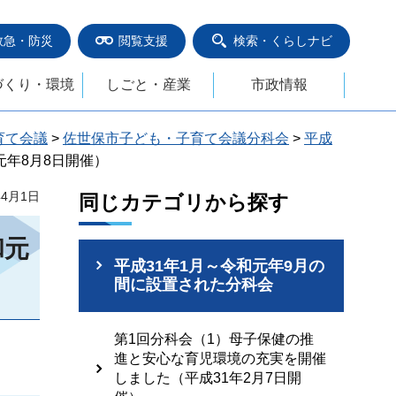
救急・防災
閲覧支援
検索・くらしナビ
づくり・環境
しごと・産業
市政情報
育て会議
>
佐世保市子ども・子育て会議分科会
>
平成
元年8月8日開催）
年4月1日
同じカテゴリから探す
和元
平成31年1月～令和元年9月の
間に設置された分科会
第1回分科会（1）母子保健の推
進と安心な育児環境の充実を開催
しました（平成31年2月7日開