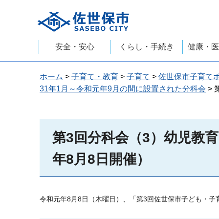
佐世保市
安全・安心
くらし・手続き
健康・医
ホーム
>
子育て・教育
>
子育て
>
佐世保市子育て
31年1月～令和元年9月の間に設置された分科会
>
第3回分科会（3）幼児教
年8月8日開催）
令和元年8月8日（木曜日）、「第3回佐世保市子ども・子