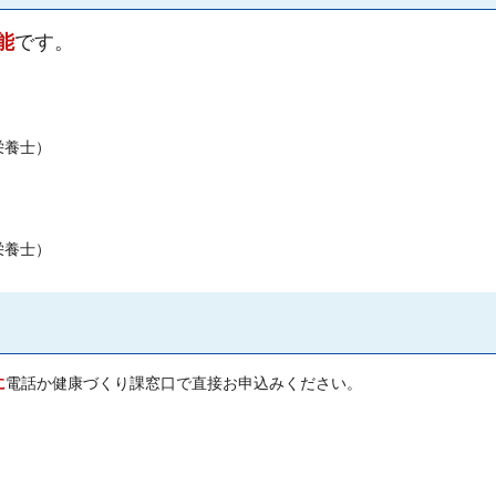
能
です。
栄養士）
栄養士）
に
電話か健康づくり課窓口で直接お申込みください。