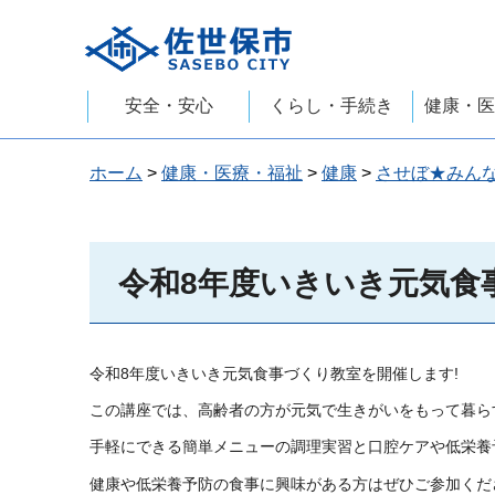
佐世保市
安全・安心
くらし・手続き
健康・医
ホーム
>
健康・医療・福祉
>
健康
>
させぼ★みん
令和8年度いきいき元気食
令和8年度いきいき元気食事づくり教室を開催します!
この講座では、高齢者の方が元気で生きがいをもって暮ら
手軽にできる簡単メニューの調理実習と口腔ケアや低栄養
健康や低栄養予防の食事に興味がある方はぜひご参加くださ