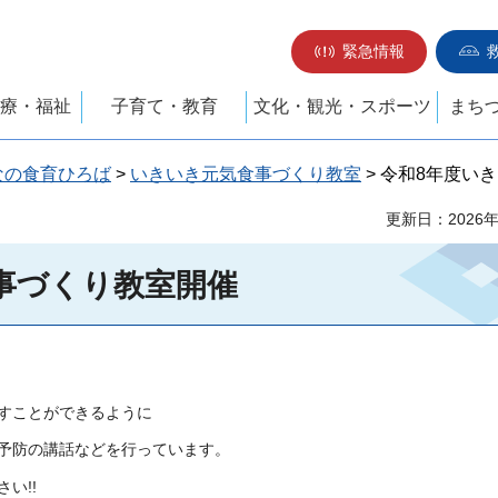
緊急情報
療・福祉
子育て・教育
文化・観光・スポーツ
まち
なの食育ひろば
>
いきいき元気食事づくり教室
> 令和8年度い
更新日：2026
事づくり教室開催
すことができるように
予防の講話などを行っています。
い!!