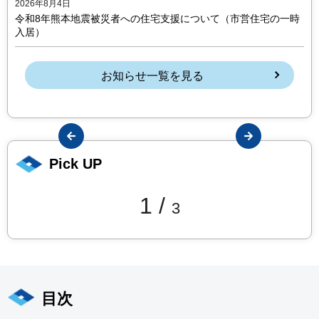
2026年8月4日
令和8年熊本地震被災者への住宅支援について（市営住宅の一時
入居）
お知らせ一覧を見る
ious
Next
Pick UP
1
/
3
目次