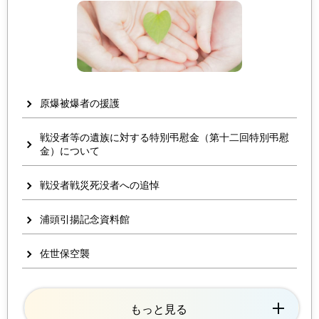
原爆被爆者の援護
戦没者等の遺族に対する特別弔慰金（第十二回特別弔慰
金）について
戦没者戦災死没者への追悼
浦頭引揚記念資料館
佐世保空襲
もっと見る