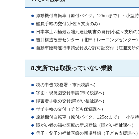
原動機付自転車（原付バイク。125ccまで）・小型
船員手帳の交付(小佐々支所のみ)
日本本土四極最西端到達証明書の発行(小佐々支所の
吉井構造改善センター（北部トレーニングセンター
自動車臨時運行申請受付及び許可証交付（江迎支所
8.支所では取扱っていない業務
税の申告(税務署・市民税課へ)
字図・現況図交付申請(市民税課へ)
障害者手帳の交付(障がい福祉課へ)
母子手帳の交付（子ども保健課へ）
原動機付自転車（原付バイク。125ccまで）・小型
障がい者の福祉医療の新規登録（障がい福祉課へ）
母子・父子の福祉医療の新規登録（子ども支援課へ