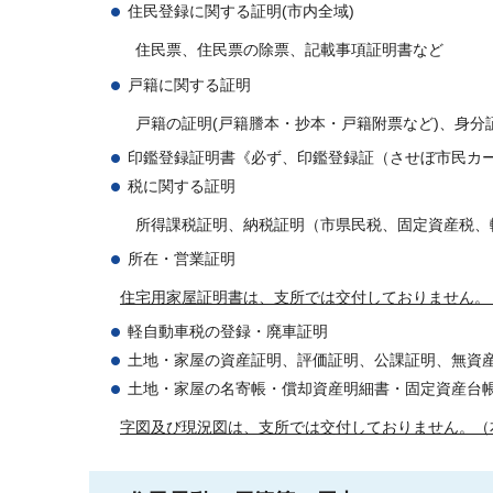
住民登録に関する証明(市内全域)
住民票、住民票の除票、記載事項証明書など
戸籍に関する証明
戸籍の証明(戸籍謄本・抄本・戸籍附票など)、身分
印鑑登録証明書《必ず、印鑑登録証（させぼ市民カ
税に関する証明
所得課税証明、納税証明（市県民税、固定資産税、
所在・営業証明
住宅用家屋証明書は、支所では交付しておりません。
軽自動車税の登録・廃車証明
土地・家屋の資産証明、評価証明、公課証明、無資
土地・家屋の名寄帳・償却資産明細書・固定資産台
字図及び現況図は、支所では交付しておりません。（