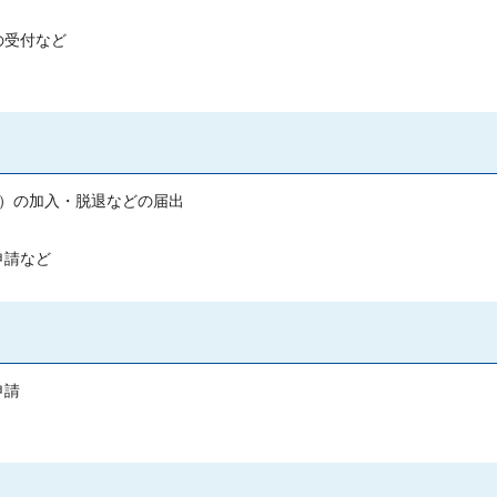
の受付など
）の加入・脱退などの届出
申請など
申請