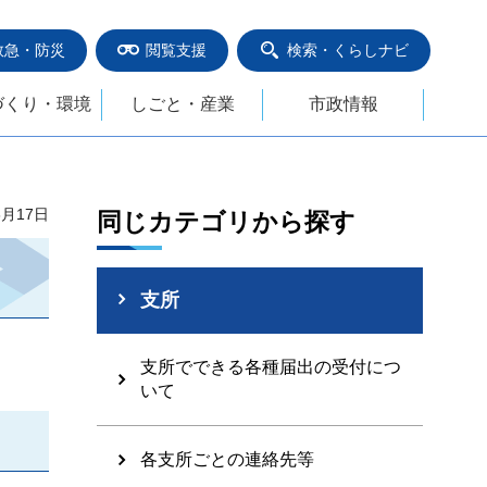
救急・防災
閲覧支援
検索・くらしナビ
づくり・環境
しごと・産業
市政情報
6月17日
同じカテゴリから探す
支所
支所でできる各種届出の受付につ
いて
各支所ごとの連絡先等