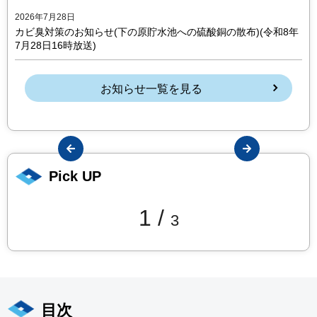
2026年7月28日
カビ臭対策のお知らせ(下の原貯水池への硫酸銅の散布)(令和8年
7月28日16時放送)
お知らせ一覧を見る
ious
Next
Pick UP
1
/
3
目次