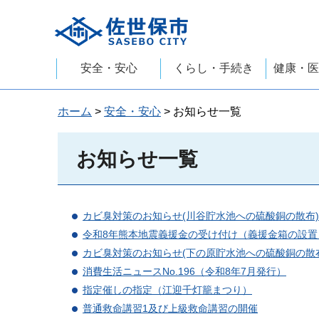
佐世保市
安全・安心
くらし・手続き
健康・医
ホーム
>
安全・安心
> お知らせ一覧
お知らせ一覧
カビ臭対策のお知らせ(川谷貯水池への硫酸銅の散布)(
令和8年熊本地震義援金の受け付け（義援金箱の設置
カビ臭対策のお知らせ(下の原貯水池への硫酸銅の散布)(
消費生活ニュースNo.196（令和8年7月発行）
指定催しの指定（江迎千灯籠まつり）
普通救命講習1及び上級救命講習の開催