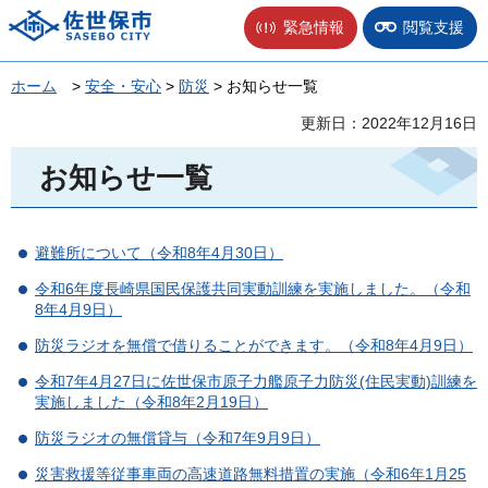
佐世保市
緊急情報
閲覧支援
ホーム
>
安全・安心
>
防災
> お知らせ一覧
更新日：2022年12月16日
お知らせ一覧
避難所について（令和8年4月30日）
令和6年度長崎県国民保護共同実動訓練を実施しました。（令和
8年4月9日）
防災ラジオを無償で借りることができます。（令和8年4月9日）
令和7年4月27日に佐世保市原子力艦原子力防災(住民実動)訓練を
実施しました（令和8年2月19日）
防災ラジオの無償貸与（令和7年9月9日）
災害救援等従事車両の高速道路無料措置の実施（令和6年1月25