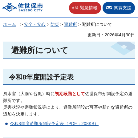
佐世保市
緊急情報
閲覧支援
ホーム
>
安全・安心
>
防災
>
避難所
> 避難所について
更新日：2026年4月30日
避難所について
令和8年度開設予定表
風水害（大雨や台風）時に
初期段階として
佐世保市が開設予定の避
難所です。
災害状況や避難状況等により、避難所開設の可否や新たな避難所の
追加を決定します。
令和8年度避難所開設予定表（PDF：208KB）