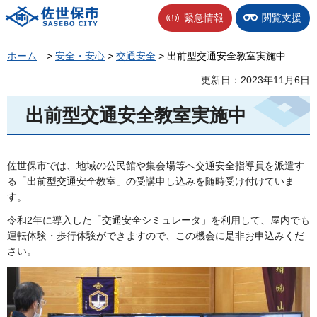
佐世保市
緊急情報
閲覧支援
ホーム
>
安全・安心
>
交通安全
> 出前型交通安全教室実施中
更新日：2023年11月6日
出前型交通安全教室実施中
佐世保市では、地域の公民館や集会場等へ交通安全指導員を派遣す
る「出前型交通安全教室」の受講申し込みを随時受け付けていま
す。
令和2年に導入した「交通安全シミュレータ」を利用して、屋内でも
運転体験・歩行体験ができますので、この機会に是非お申込みくだ
さい。