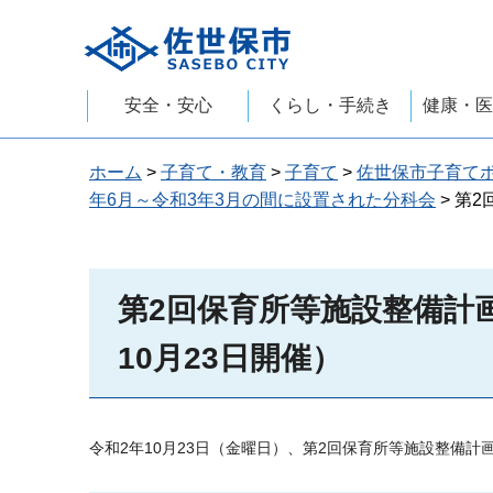
佐世保市
安全・安心
くらし・手続き
健康・医
ホーム
>
子育て・教育
>
子育て
>
佐世保市子育て
年6月～令和3年3月の間に設置された分科会
> 第
第2回保育所等施設整備計
10月23日開催）
令和2年10月23日（金曜日）、第2回保育所等施設整備