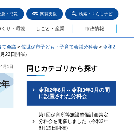
救急・防災
閲覧支援
検索・くらしナビ
づくり・環境
しごと・産業
市政情報
育て会議
>
佐世保市子ども・子育て会議分科会
>
令和2
月23日開催）
年4月1日
同じカテゴリから探す
2年
令和2年6月～令和3年3月の間
に設置された分科会
第1回保育所等施設整備計画策定
分科会を開催しました（令和2年
6月29日開催）