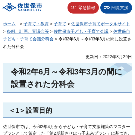
佐世保市
緊急情報
閲覧支援
ホーム
>
子育て・教育
>
子育て
>
佐世保市子育てポータルサイト
>
条例、計画、審議会等
>
佐世保市子ども・子育て会議
>
佐世保市
子ども・子育て会議分科会
> 令和2年6月～令和3年3月の間に設置さ
れた分科会
更新日：2022年8月29日
令和2年6月～令和3年3月の間に
設置された分科会
＜1＞設置目的
佐世保市では、令和2年4月から子ども・子育て支援施策のマスター
プランとして策定した「第2期新させぼっ子未来プラン」に基づき、