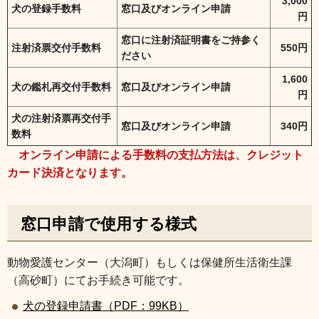
3,000
犬の登録手数料
窓口及びオンライン申請
円
窓口に注射済証明書をご持参く
注射済票交付手数料
550円
ださい
1,600
犬の鑑札再交付手数料
窓口及びオンライン申請
円
犬の注射済票再交付手
窓口及びオンライン申請
340円
数料
オ
ンライン申請による手数料の支払方法は、クレジット
カード決済となります。
窓口申請で使用する様式
動物愛護センター（大潟町）もしくは保健所生活衛生課
（高砂町）にてお手続き可能です。
犬の登録申請書（PDF：99KB）