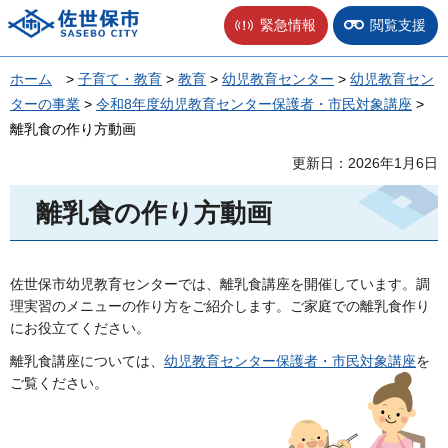
佐世保市
緊急情報
閲覧支援
ホーム
>
子育て・教育
>
教育
>
幼児教育センター
>
幼児教育セン
ターの事業
>
令和8年度幼児教育センター保護者・市民対象講座
>
離乳食の作り方動画
更新日：2026年1月6日
離乳食の作り方動画
佐世保市幼児教育センターでは、離乳食講座を開催しています。調
理実習のメニューの作り方をご紹介します。ご家庭での離乳食作り
にお役立てください。
離乳食講座については、
幼児教育センター保護者・市民対象講座
を
ご覧ください。