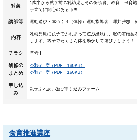
1歳半から就学前の乳幼児とその保護者、教育・保育施
対象
子育てに関心のある市民
講師等
運動遊び・体つくり（体操）運動指導者
澤
井雅志
氏
乳幼児期に親子でふれあって遊ぶ経験は、脳の前頭葉を
内容
します。親子でたくさん体を動かして遊びましょう！
チラシ
準備中
研修の
令和6年度（PDF：180KB）
令和7年度（PDF：150KB）
まとめ
申し込
親子ふれあい遊び申し込みフォーム
み
食育推進講座