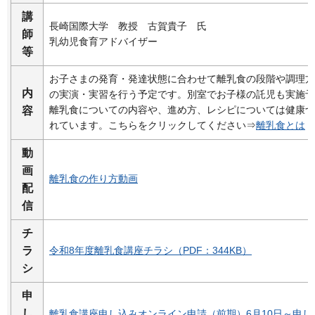
講
長崎国際大学
教授
古賀貴子
氏
師
乳幼児食育アドバイザー
等
お子さまの発育・発達状態に合わせて離乳食の段階や調理方
内
の実演・実習を行う予定です。別室でお子様の託児も実施予
離乳食についての内容や、進め方、レシピについては健康づ
容
れています。こちらをクリックしてください⇒
離乳食とは
動
画
離乳食の作り方動画
配
信
チ
ラ
令和8年度離乳食講座チラシ（PDF：344KB）
シ
申
し
離乳食講座申し込みオンライン申請（前期）6月10日～申し