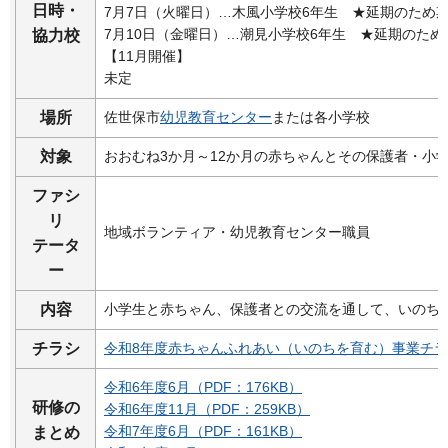
日時・
7月7日（火曜日）…木風小学校6年生
★延期のため
7月10日（金曜日）…潮見小学校6年生
★延期のため
協力校
【11月開催】
未定
場所
佐世保市
幼児教育センター
または各小学校
対象
おおむね3か月～12か月の赤ちゃんとその保護者・小学
ファシ
リ
地域ボランティア・幼児教育センター職員
テータ
ー
内容
小学生と赤ちゃん、保護者との交流を通して、いのち
チラシ
令和8年度赤ちゃんふれあい（いのちを育む）事業チラシ（
令和6年度6月（PDF：176KB）
研修の
令和6年度11月（PDF：259KB）
令和7年度6月（PDF：161KB）
まとめ