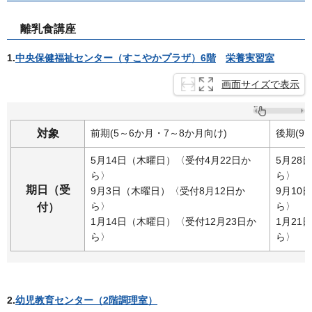
離乳食講座
1.
中央保健福祉センター（すこやかプラザ）6階
栄養
実習室
画面サイズで表示
対象
前期(5～6か月・7～8か月向け)
後期(9
5月14日（木曜日）〈受付4月22日か
5月28
ら〉
ら〉
期日（受
9月3日（木曜日）〈受付8月12日か
9月10
ら〉
ら〉
付）
1月14日（木曜日）〈受付12月23日か
1月21
ら〉
ら〉
2.
幼児教育センター（2階調理室）