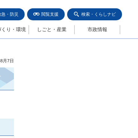
救急・防災
閲覧支援
検索・くらしナビ
づくり・環境
しごと・産業
市政情報
年8月7日