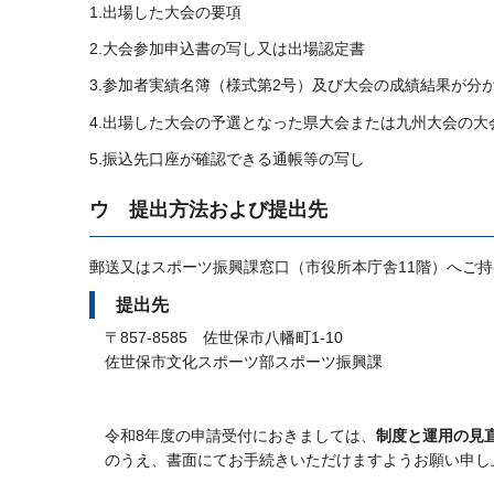
1.出場した大会の要項
2.大会参加申込書の写し又は出場認定書
3.参加者実績名簿（様式第2号）及び大会の成績結果が分
4.出場した大会の予選となった県大会または九州大会の
5.振込先口座が確認できる通帳等の写し
ウ
提出方法および提出先
郵送又はスポーツ振興課窓口（市役所本庁舎11階）へご
提出先
〒857-8585
佐世保市八幡町1-10
佐世保市文化スポーツ部スポーツ振興課
令和8年度の申請受付におきましては、
制度と
運用の見
のうえ、書面にてお手続きいただけますようお願い申し