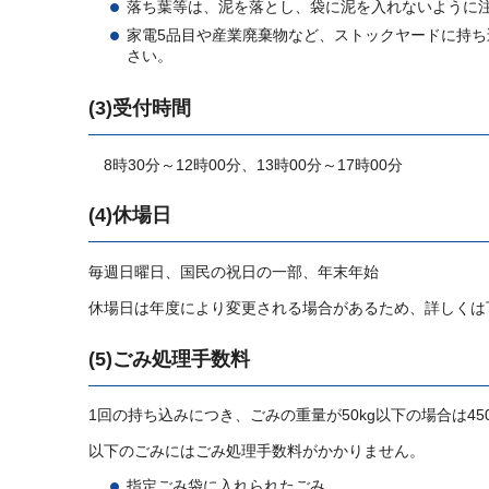
落ち葉等は、泥を落とし、袋に泥を入れないように
家電5品目や産業廃棄物など、ストックヤードに持
さい。
(3)受付時間
8時30分～12時00分、13時00分～17時00分
(4)休場日
毎週日曜日、国民の祝日の一部、年末年始
休場日は年度により変更される場合があるため、詳しくは
(5)ごみ処理手数料
1回の持ち込みにつき、ごみの重量が50kg以下の場合は45
以下のごみにはごみ処理手数料がかかりません。
指定ごみ袋に入れられたごみ