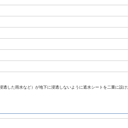
浸透した雨水など）が地下に浸透しないように遮水シートを二重に設け