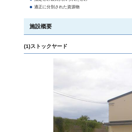
適正に分別された資源物
施設概要
(1)ストックヤード