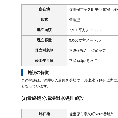
所在地
佐世保市宇久町平5262番地外
形式
管理型
埋立面積
2,950平方メートル
埋立容量
9,000立方メートル
埋立対象物
不燃物残さ、焼却灰等
竣工年月日
平成14年3月29日
施設の特徴
この施設は、管理型の最終処分場で、浸出水（処分場内に
となっています。
(3)最終処分場浸出水処理施設
所在地
佐世保市宇久町5262番地外