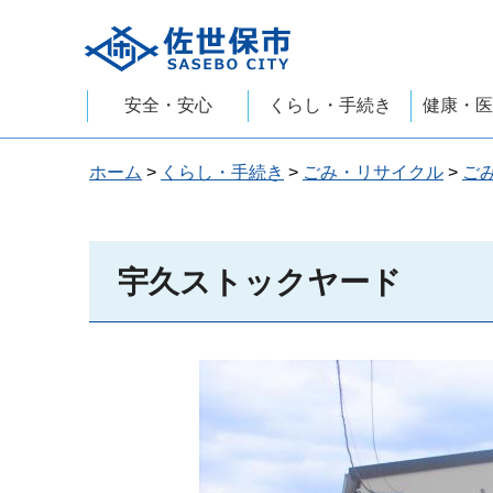
佐世保市
安全・安心
くらし・手続き
健康・医
ホーム
>
くらし・手続き
>
ごみ・リサイクル
>
ご
宇久ストックヤード