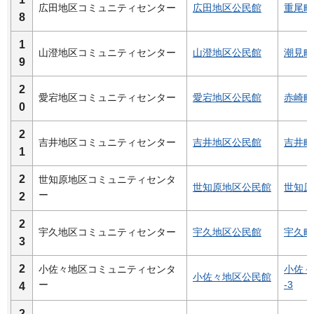
広田地区コミュニティセンター
広田地区公民館
重尾町
8
1
山澄地区コミュニティセンター
山澄地区公民館
潮見町1
9
2
愛宕地区コミュニティセンター
愛宕地区公民館
赤崎町5
0
2
吉井地区コミュニティセンター
吉井地区公民館
吉井町
1
2
世知原地区コミュニティセンタ
世知原地区公民館
世知原
ー
2
2
宇久地区コミュニティセンター
宇久地区公民館
宇久町
3
2
小佐々地区コミュニティセンタ
小佐々
小佐々地区公民館
ー
-3
4
2