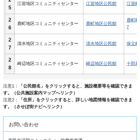
江迎地区コミュニティセンター
江迎地区公民館
江迎町
5
2
鹿町町
鹿町地区コミュニティセンター
鹿町地区公民館
7
6
2
清水地区コミュニティセンター
清水地区公民館
保立町1
7
2
崎辺地区コミュニティセンター
崎辺地区公民館
十郎新
8
注意1：
「公民館名」をクリックすると、施設概要等を確認できま
す。（公共施設案内マップへリンク）
注意2：
「住所」をクリックすると、詳しい地図情報を確認できま
す。（させぼ街ナビへリンク）
お問い合わせ