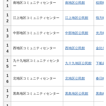
南地区コミュニティセンター
南地区公民館
稲荷町2
1
1
江上地区コミュニティセンター
江上地区公民館
指方町1
2
1
中部地区コミュニティセンター
中部地区公民館
光月町6
3
1
西地区コミュニティセンター
西地区公民館
金比良
4
1
九十九地区コミュニティセンタ
九十九地区公民館
下船越町
ー
5
1
北地区コミュニティセンター
北地区公民館
春日町1
6
1
黒島地区コミュニティセンター
黒島地区公民館
黒島町3
7
1