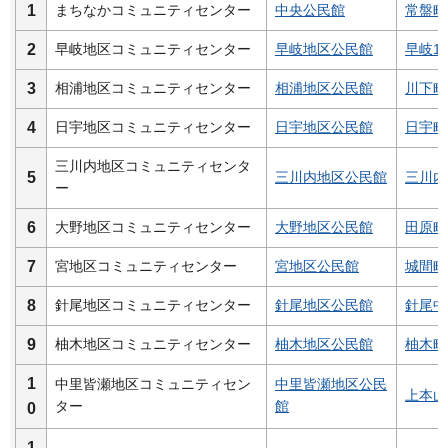
1
まちなかコミュニティセンター
中央公民館
常盤町6
2
早岐地区コミュニティセンター
早岐地区公民館
早岐1丁
3
相浦地区コミュニティセンター
相浦地区公民館
川下町2
4
日宇地区コミュニティセンター
日宇地区公民館
日宇町6
三川内地区コミュニティセンタ
5
三川内地区公民館
三川内本
ー
6
大野地区コミュニティセンター
大野地区公民館
田原町1
7
宮地区コミュニティセンター
宮地区公民館
城間町
8
針尾地区コミュニティセンター
針尾地区公民館
針尾中町
9
柚木地区コミュニティセンター
柚木地区公民館
柚木町2
1
中里皆瀬地区コミュニティセン
中里皆瀬地区公民
上本山町
ター
館
0
1