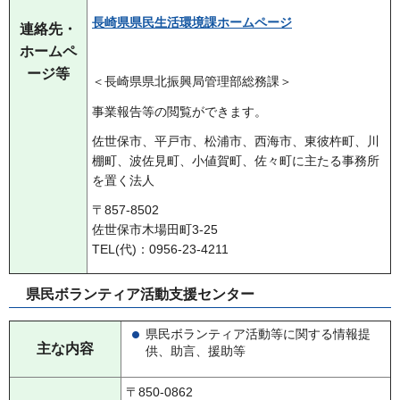
長崎県県民生活環境課ホームページ
連絡先・
ホームペ
ージ等
＜長崎県県北振興局管理部総務課＞
事業報告等の閲覧ができます。
佐世保市、平戸市、松浦市、西海市、東彼杵町、川
棚町、波佐見町、小値賀町、佐々町に主たる事務所
を置く法人
〒857-8502
佐世保市木場田町3-25
TEL(代)：0956-23-4211
県民ボランティア活動支援センター
県民ボランティア活動等に関する情報提
主な内容
供、助言、援助等
〒850-0862