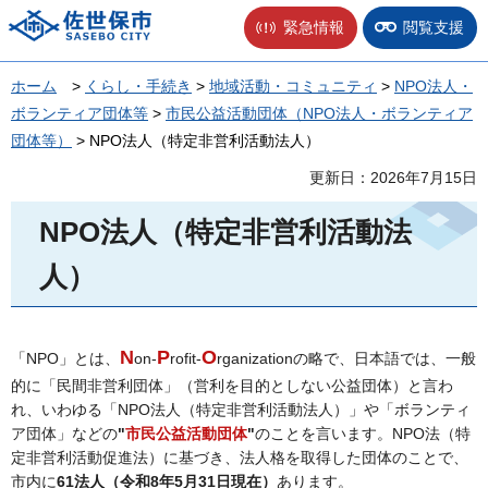
佐世保市
緊急情報
閲覧支援
ホーム
>
くらし・手続き
>
地域活動・コミュニティ
>
NPO法人・
ボランティア団体等
>
市民公益活動団体（NPO法人・ボランティア
団体等）
> NPO法人（特定非営利活動法人）
更新日：2026年7月15日
NPO法人（特定非営利活動法
人）
N
P
O
「NPO」とは、
on-
rofit-
rganizationの略で、日本語では、一般
的に「民間非営利団体」（営利を目的としない公益団体）と言わ
れ、いわゆる「NPO法人（特定非営利活動法人）」や「ボランティ
ア団体」などの
"
市民公益活動団体
"
のことを言います。NPO法（特
定非営利活動促進法）に基づき、法人格を取得した団体のことで、
市内に
61
法人（令和8年5月31日現在）
あります。