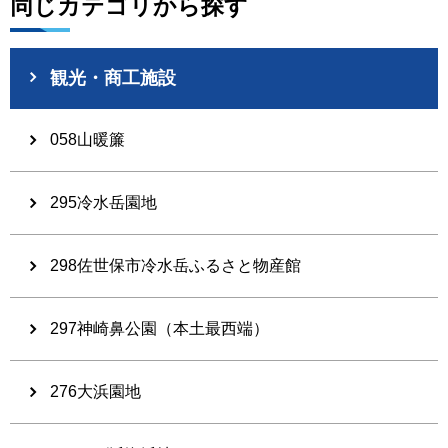
同じカテゴリから探す
観光・商工施設
058山暖簾
295冷水岳園地
298佐世保市冷水岳ふるさと物産館
297神崎鼻公園（本土最西端）
276大浜園地