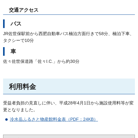
交通アクセス
バス
JR佐世保駅前から西肥自動車バス楠泊方面行きで58分、楠泊下車、
タクシーで10分
車
佐々佐世保道路「佐々I.C.」から約30分
利用料金
受益者負担の見直しに伴い、平成28年4月1日から施設使用料等が変
更となりました。
冷水岳ふるさと物産館料金表（PDF：24KB）