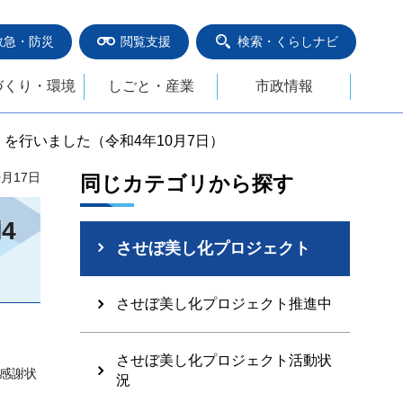
救急・防災
閲覧支援
検索・くらしナビ
づくり・環境
しごと・産業
市政情報
を行いました（令和4年10月7日）
0月17日
同じカテゴリから探す
4
させぼ美し化プロジェクト
させぼ美し化プロジェクト推進中
させぼ美し化プロジェクト活動状
感謝状
況