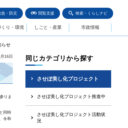
救急・防災
閲覧支援
検索・くらしナビ
づくり・環境
しごと・産業
市政情報
知らせ
5月16日
同じカテゴリから探す
させぼ美し化プロジェクト
させぼ美し化プロジェクト推進中
参りま
と同時
させぼ美し化プロジェクト活動状
、令和
況