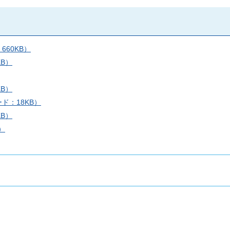
60KB）
B）
B）
ド：18KB）
B）
）