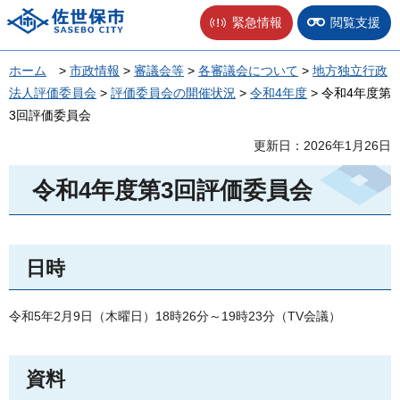
佐世保市
緊急情報
閲覧支援
ホーム
>
市政情報
>
審議会等
>
各審議会について
>
地方独立行政
法人評価委員会
>
評価委員会の開催状況
>
令和4年度
> 令和4年度第
3回評価委員会
更新日：2026年1月26日
令和4年度第3回評価委員会
日時
令和5年2月9日（木曜日）18時26分～19時23分（TV会議）
資料