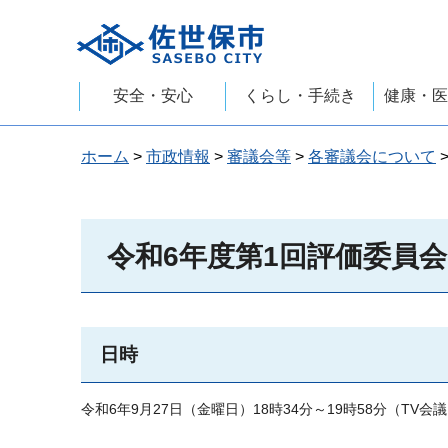
佐世保市
安全・安心
くらし・手続き
健康・医
ホーム
>
市政情報
>
審議会等
>
各審議会について
令和6年度第1回評価委員会
日時
令和6年9月27日（金曜日）18時34分～19時58分（TV会