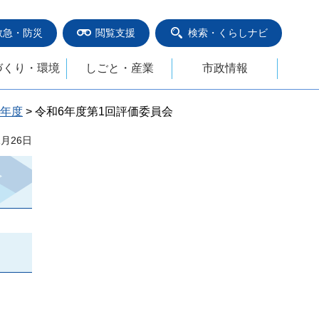
救急・防災
閲覧支援
検索・くらしナビ
づくり・環境
しごと・産業
市政情報
6年度
> 令和6年度第1回評価委員会
1月26日