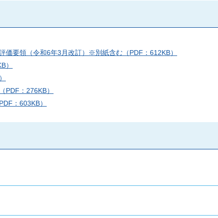
価要領（令和6年3月改訂）※別紙含む（PDF：612KB）
KB）
）
DF：276KB）
F：603KB）