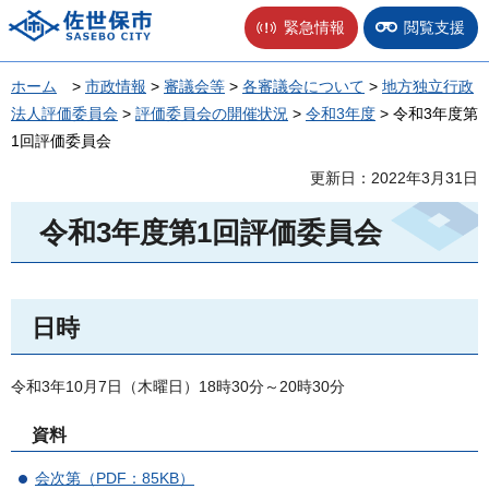
佐世保市
緊急情報
閲覧支援
ホーム
>
市政情報
>
審議会等
>
各審議会について
>
地方独立行政
法人評価委員会
>
評価委員会の開催状況
>
令和3年度
> 令和3年度第
1回評価委員会
更新日：2022年3月31日
令和3年度第1回評価委員会
日時
令和3年10月7日（木曜日）18時30分～20時30分
資料
会次第（PDF：85KB）