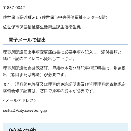
〒857-0042
佐世保市高砂町5-1（佐世保市中央保健福祉センター5階）
佐世保市保健福祉部生活衛生課生活衛生係
電子メールで提出
理容所開設届出事項変更届出書に必要事項を記入し、添付書類と一
緒に下記のアドレスへ提出して下さい。
理容所開設検査確認済証、戸籍抄本及び登記事項証明書は、別途提
出（窓口または郵送）が必要です。
また、理容師免許証又は理容師免許証明書及び管理理容師資格認定
講習会修了証書は、窓口で原本の提示が必要です。
<メールアドレス>
seikat@city.sasebo.lg.jp
(5)その他