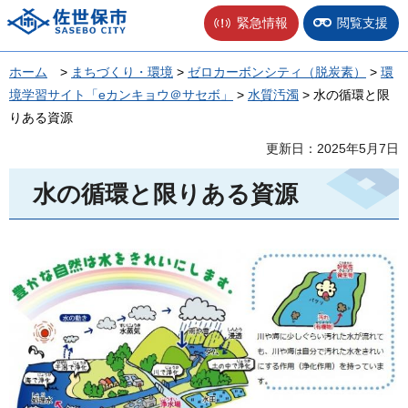
佐世保市
緊急情報
閲覧支援
ホーム
>
まちづくり・環境
>
ゼロカーボンシティ（脱炭素）
>
環
境学習サイト「eカンキョウ＠サセボ」
>
水質汚濁
> 水の循環と限
りある資源
更新日：2025年5月7日
水の循環と限りある資源