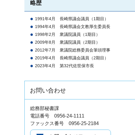
略歴
1991年4月
長崎
県議会議員（1期目）
1994年4月
長崎
県議会文教厚生委員長
1998年2月
衆議
院議員（1期目）
2009年8月
衆議院
議員（2期目）
2012年7月
衆議院
総務委員会筆頭理事
2019年4月
長崎県
議会議員（2期目）
2023年4月
第
32代佐世保市長
お問い合わせ
総務部秘書課
電話番号 0956-24-1111
ファックス番号 0956-25-2184