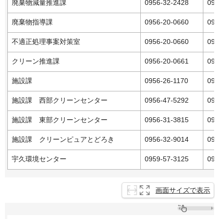
廃棄物減量推進課
0956-32-2428
095
廃棄物指導課
0956-20-0660
095
不適正処理事案対策室
0956-20-0660
095
クリーン推進課
0956-20-0661
095
施設課
0956-26-1170
095
施設課
西
部クリーンセンター
0956-47-5292
095
施設課
東
部クリーンセンター
0956-31-3815
095
施設課
ク
リーンピュアとどろき
0956-32-9014
095
宇久環境センター
0959-57-3125
095
画面サイズで表示