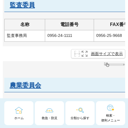
監査委員
名称
電話番号
FAX番
監査事務局
0956-24-1111
0956-25-9668
画面サイズで表示
農業委員会
名称
電話番号
FAX
農業委員会事務局
0956-37-6114
0956-25-17
検索・
ホーム
救急・防災
分類から探す
便利メニュー