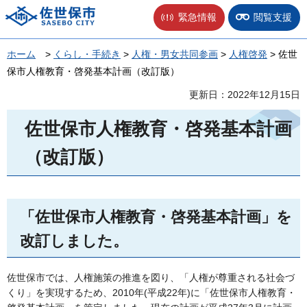
佐世保市
緊急情報
閲覧支援
ホーム
>
くらし・手続き
>
人権・男女共同参画
>
人権啓発
> 佐世
保市人権教育・啓発基本計画（改訂版）
更新日：2022年12月15日
佐世保市人権教育・啓発基本計画
（改訂版）
「佐世保市人権教育・啓発基本計画」を
改訂しました。
佐世保市では、人権施策の推進を図り、「人権が尊重される社会づ
くり」を実現するため、2010年(平成22年)に「佐世保市人権教育・