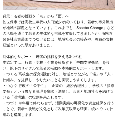
背景：若者の挑戦を「点」から「面」へ
佐世保市では高校生年代の人口減少が続いており、若者の市外流出
が地域の課題となっています。これまでも「Sasebo Change」など
の活動を通じて若者の主体的な挑戦を支援してきましたが、探究学
習を社会実装までつなげるには、地域社会との接点や、教員の負担
軽減といった壁がありました。
具体的なサポート：若者の挑戦を支える3つの柱
本協定では、行政・学校・企業を横断する「中間支援機能」を設
け、以下のサイクルで若者の活動を本格的にサポートします。
・つくる:高校生の探究活動に対し、地域とつながる「場」や「人・
仕組み」を提供し、やりたいことを実現しやすくします。
・つなぐ:行政の「公平性」、企業の「経済合理性」、学校の「指導
要領」という異なる論理を翻訳・調整し、若者と地域社会を結びつ
ける「潤滑油」の役割を果たします。
・つづく:単年度で終わらせず、活動実績の可視化や資金確保を行う
ことで、若者の挑戦が文化として次年度以降も確実に続いていく仕
組みを構築します。