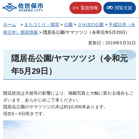
佐世保市
緊急情報
閲覧支援
ホーム
>
まちづくり・環境
>
公園
>
させぼの公園
>
平成31年（令
和元年）開花情報
> 隠居岳公園/ヤマツツジ（令和元年5月29日）
更新日：2019年5月31日
隠居岳公園/ヤマツツジ（令和元
年5月29日）
開花状況は天候等の影響により、掲載写真と大幅に変わる場合もご
ざいます。あらかじめご了承ください。
隠居岳公園のヤマツツジの木は約10,000本あります。
現在5～6分咲きです。