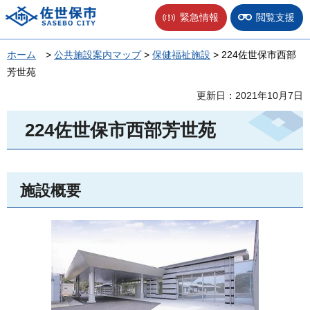
佐世保市
緊急情報
閲覧支援
ホーム
>
公共施設案内マップ
>
保健福祉施設
> 224佐世保市西部
芳世苑
更新日：2021年10月7日
224佐世保市西部芳世苑
施設概要