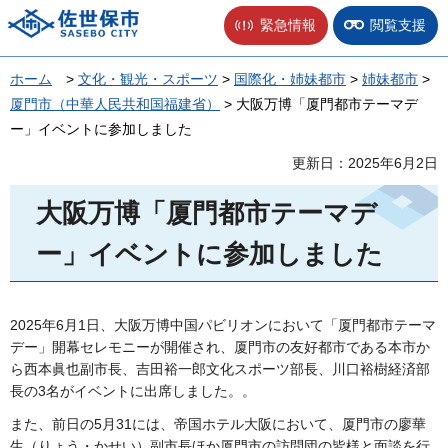
佐世保市
緊急情報
閲覧支援
ホーム
>
文化・観光・スポーツ
>
国際化・姉妹都市
>
姉妹都市
>
厦門市（中華人民共和国福建省）
> 大阪万博「厦門都市テーマデ
ー」イベントに参加しました
更新日：2025年6月2日
大阪万博「厦門都市テーマデ
ー」イベントに参加しました
2025年6月1日、大阪万博中国パビリオンにおいて「厦門都市テーマ
デー」開幕セレモニーが開催され、厦門市の友好都市である本市か
ら西本眞也副市長、吉田裕一郎文化スポーツ部長、川口裕樹経済部
長の3名がイベントに出席しました。。
また、前日の5月31には、帝国ホテル大阪において、厦門市の廖華
生（りょう・かせい）副市長ほか厦門市の訪問団の皆様と面談を行