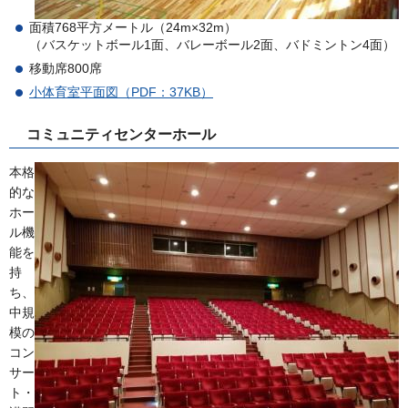
面積768平方メートル（24m×32m）
（バスケットボール1面、バレーボール2面、バドミントン4面）
移動席800席
小体育室平面図（PDF：37KB）
コミュニティセンターホール
本格
的な
ホー
ル機
能を
持
ち、
中規
模の
コン
サー
ト・