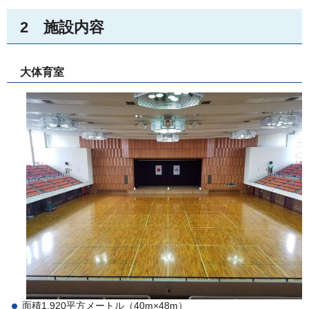
2
施
設内容
大体育室
面積1,920平方メートル（40m×48m）