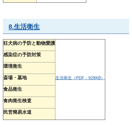
8.生活衛生
狂犬病の予防と動物愛護
感染症の予防対策
環境衛生
斎場・墓地
生活衛生（PDF：928KB）
食品衛生
食肉衛生検査
民営簡易水道