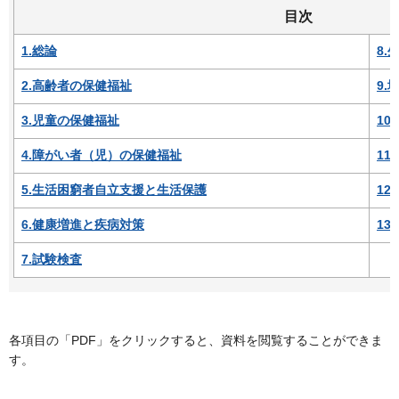
目次
1.
総論
8.
2.
高齢者の保健福祉
9.
3.
児童の保健福祉
10.
4.
障がい者（児）の保健福祉
11.
5.
生活困窮者自立支援と生活保護
12
6.
健康増進と疾病対策
13.
7.
試験検査
各項目の「PDF」をクリックすると、資料を閲覧することができま
す。