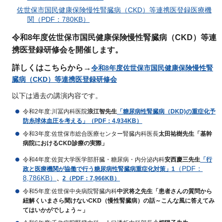
佐世保市国民健康保険慢性腎臓病（CKD）等連携医登録医療機
関（PDF：780KB）
令和8年度佐世保市国民健康保険慢性腎臓病（CKD）等連
携医登録研修会を開催します。
詳しくはこちらから→
令和8年度佐世保市国民健康保険慢性腎
臓病（CKD）等連携医登録研修会
以下は過去の講演内容です。
令和2年度:川冨内科医院
浪江智先生
「糖尿病性腎臓病（DKD)の重症化予
防糸球体血圧を考える」（PDF：4,934KB）
令和3年度:佐世保市総合医療センター腎臓内科医長
太田祐樹先生「基幹
病院におけるCKD診療の実際」
令和4年度:佐賀大学医学部肝臓・糖尿病・内分泌内科
安西慶三先生
「行
（PDF：
政と医療機関が協働で行う
糖尿病性腎臓​​​​​​病重症化対策」1
8,786KB）
、
2（PDF：7,966KB）
令和5年度:佐世保中央病院腎臓内科
中沢将之先生「患者さんの質問から
紐解くいまさら聞けないCKD（慢性腎臓病）の話～こんな風に答えてみ
てはいかがでしょう～」