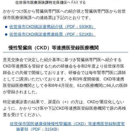
かかりつけ医から腎臓病専門医への紹介状と腎臓病専門医から佐世
保市医療保険課への連絡票は下記のとおりです。
佐世保市CKD病診連携紹介状（PDF：593KB）
佐世保市CKD病診連携連絡票（PDF：521KB）
慢性腎臓病（CKD）等連携医登録医療機関
意見交換会で決定した紹介基準に基づき腎臓病専門医へ紹介する
CKD等連携医を登録するための研修会を令和2年度より佐世保市医
師会との共催で開催しております。研修会では毎年腎専門医に講師
としてご講演いただいております。令和3年度開催後、CKD等連携
医登録医療機関として令和8年4月現在、61の医療機関に66人の医師
が登録されました。
特定健康診査の結果で、尿蛋白（+）の方は、CKDが重症化しない
ように、かかりつけ医や下記CKD等連携医登録医療機関で尿の再検
査を受けてください。
佐世保市国民健康保険慢性腎臓病（CKD）等連携医登録制度実
施要領（PDF：315KB）