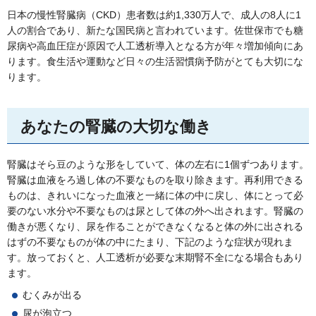
日本の慢性腎臓病（CKD）患者数は約1,330万人で、成人の8人に1
人の割合であり、新たな国民病と言われています。佐世保市でも糖
尿病や高血圧症が原因で人工透析導入となる方が年々増加傾向にあ
ります。食生活や運動など日々の生活習慣病予防がとても大切にな
ります。
あなたの腎臓の大切な働き
腎臓はそら豆のような形をしていて、体の左右に1個ずつあります。
腎臓は血液をろ過し体の不要なものを取り除きます。再利用できる
ものは、きれいになった血液と一緒に体の中に戻し、体にとって必
要のない水分や不要なものは尿として体の外へ出されます。腎臓の
働きが悪くなり、尿を作ることができなくなると体の外に出される
はずの不要なものが体の中にたまり、下記のような症状が現れま
す。放っておくと、人工透析が必要な末期腎不全になる場合もあり
ます。
むくみが出る
尿が泡立つ