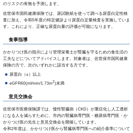
のリスクの有無を予測します。
佐世保市国民健康保険では、尿試験紙を使って調べる尿蛋白定性検
査に加え、令和5年度の特定健診より尿蛋白定量検査を実施していま
す。これにより、正確な尿蛋白量の評価が可能になります。
食事指導
かかりつけ医の指示により管理栄養士が腎臓を守るための食生活の
工夫などについてアドバイスします。対象者は、佐世保市国民健康
保険の方で、次のいずれかに該当する方です。
尿蛋白（±）以上
2
eGFR60(ml/min/1.73m
)未満
意見交換会
佐世保市医療保険課では、慢性腎臓病（CKD）が重症化し人工透析
になる人を減らすために、市内の腎臓病専門医・糖尿病専門医・か
かりつけ医の先生と意見交換会を開催しています。
令和2年度は、かかりつけ医から腎臓病専門医への紹介基準について