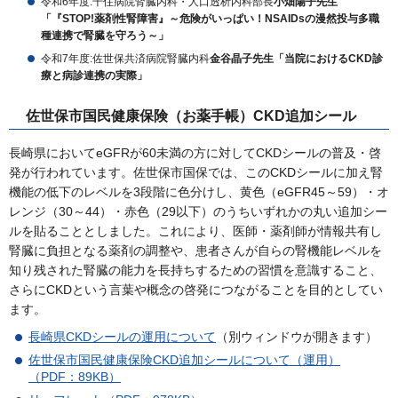
令和6年度:千住病院腎臓内科・人口透析内科部長
小畑陽子先生
「『STOP!薬剤性腎障害』～危険がいっぱい！NSAIDsの漫然投与多職
種連携で腎臓を守ろう～」
令和7年度:佐世保共済病院腎臓内科
金谷晶子先生「当院におけるCKD診
療と病診連携の実際」
佐世保市国民健康保険（お薬手帳）CKD追加シール
長崎県においてeGFRが60未満の方に対してCKDシールの普及・啓
発が行われています。佐世保市国保では、このCKDシールに加え腎
機能の低下のレベルを3段階に色分けし、黄色（eGFR45～59）・オ
レンジ（30～44）・赤色（29以下）のうちいずれかの丸い追加シー
ルを貼ることとしました。これにより、医師・薬剤師が情報共有し
腎臓に負担となる薬剤の調整や、患者さんが自らの腎機能レベルを
知り残された腎臓の能力を長持ちするための習慣を意識すること、
さらにCKDという言葉や概念の啓発につながることを目的としてい
ます。
長崎県CKDシールの運用について
（別ウィンドウが開きます）
佐世保市国民健康保険CKD追加シールについて（運用）
（PDF：89KB）