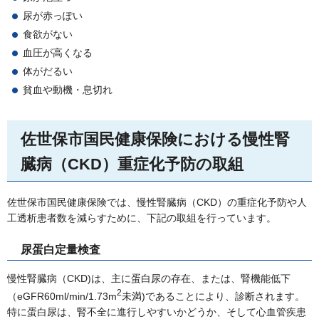
尿が赤っぽい
食欲がない
血圧が高くなる
体がだるい
貧血や動機・息切れ
佐世保市国民健康保険における慢性腎
臓病（CKD）重症化予防の取組
佐世保市国民健康保険では、慢性腎臓病（CKD）の重症化予防や人
工透析患者数を減らすために、下記の取組を行っています。
尿蛋白定量検査
慢性腎臓病（CKD)は、主に蛋白尿の存在、または、腎機能低下
2
（eGFR60ml/min/1.73m
未満)であることにより、診断されます。
特に蛋白尿は、腎不全に進行しやすいかどうか、そして心血管疾患