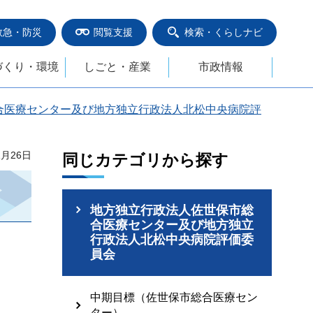
救急・防災
閲覧支援
検索・くらしナビ
づくり・環境
しごと・産業
市政情報
合医療センター及び地方独立行政法人北松中央病院評
1月26日
同じカテゴリから探す
地方独立行政法人佐世保市総
合医療センター及び地方独立
行政法人北松中央病院評価委
員会
中期目標（佐世保市総合医療セン
ター）