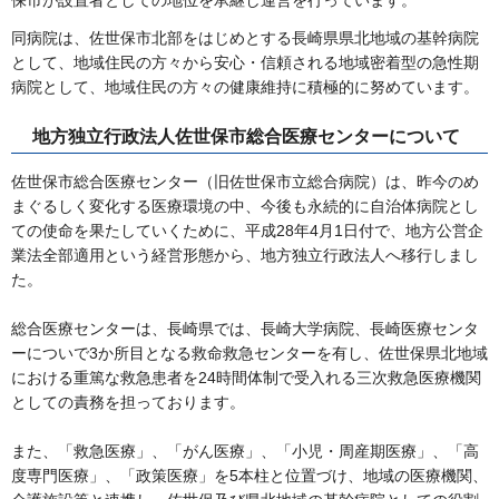
保市が設置者としての地位を承継し運営を行っています。
同病院は、佐世保市北部をはじめとする長崎県県北地域の基幹病院
として、地域住民の方々から安心・信頼される地域密着型の急性期
病院として、地域住民の方々の健康維持に積極的に努めています。
地方独立行政法人佐世保市総合医療センターについて
佐世保市総合医療センター（旧佐世保市立総合病院）は、昨今のめ
まぐるしく変化する医療環境の中、今後も永続的に自治体病院とし
ての使命を果たしていくために、平成28年4月1日付で、地方公営企
業法全部適用という経営形態から、地方独立行政法人へ移行しまし
た。
総合医療センターは、長崎県では、長崎大学病院、長崎医療センタ
ーについで3か所目となる救命救急センターを有し、佐世保県北地域
における重篤な救急患者を24時間体制で受入れる三次救急医療機関
としての責務を担っております。
また、「救急医療」、「がん医療」、「小児・周産期医療」、「高
度専門医療」、「政策医療」を5本柱と位置づけ、地域の医療機関、