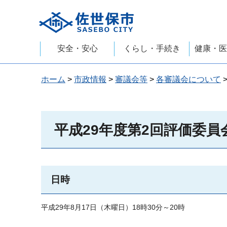
佐世保市
安全・安心
くらし・手続き
健康・医
ホーム
>
市政情報
>
審議会等
>
各審議会について
平成29年度第2回評価委員
日時
平成29年8月17日（木曜日）18時30分～20時