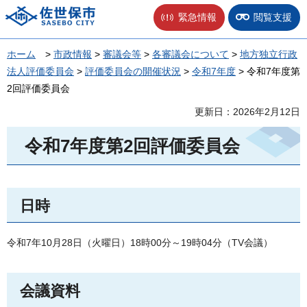
佐世保市
緊急情報
閲覧支援
ホーム
>
市政情報
>
審議会等
>
各審議会について
>
地方独立行政
法人評価委員会
>
評価委員会の開催状況
>
令和7年度
> 令和7年度第
2回評価委員会
更新日：2026年2月12日
令和7年度第2回評価委員会
日時
令和7年10月28日（火曜日）18時00分～19時04分（TV会議）
会議資料