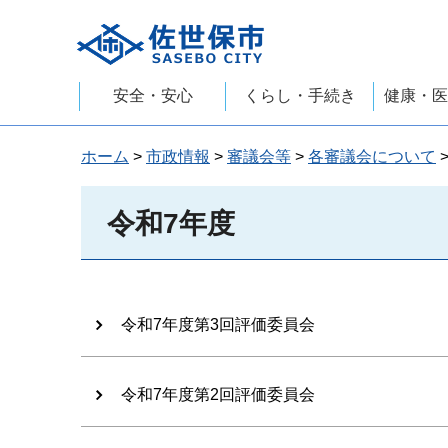
佐世保市
安全・安心
くらし・手続き
健康・医
ホーム
>
市政情報
>
審議会等
>
各審議会について
令和7年度
令和7年度第3回評価委員会
令和7年度第2回評価委員会