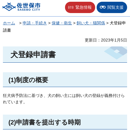
佐世保市
緊急情報
閲覧支援
ホーム
>
申請・手続き
>
保健・衛生
>
飼い犬・猫関係
> 犬登録申
請書
更新日：2023年1月5日
犬登録申請書
(1)制度の概要
狂犬病予防法に基づき、犬の飼い主には飼い犬の登録が義務付けら
れています。
(2)申請書を提出する時期