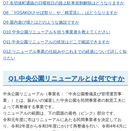
Q7.名切俵町通線の日曜祝日の路上駐車規制解除はどうなりますか
Q8.「YOSAKOIさせぼ祭り」や「精霊流し」はどうなりますか
Q9.屋内遊び場とはどのような施設ですか
Q10.中央公園リニューアルを担う事業者を教えてください
Q11.中央公園リニューアルの状況はどこで確認できますか
Q12.リニューアル事業の仕組みやこれまでの経過について詳しく知
りたい
Q1.中央公園リニューアルとは何ですか
中央公園リニューアル（事業名：「中央公園整備及び管理運営事
業」）とは、賑わいの減退した中央公園を民間事業者の創意工夫に
よって再整備する事業です。
リニューアルの範囲は、下の図面の着色（ピンク）部分です。
令和元年度に市はリニューアルにあたる民間事業者を決定してお
り、令和2年度から令和3年度にかけて再整備を行い、令和4年4月に