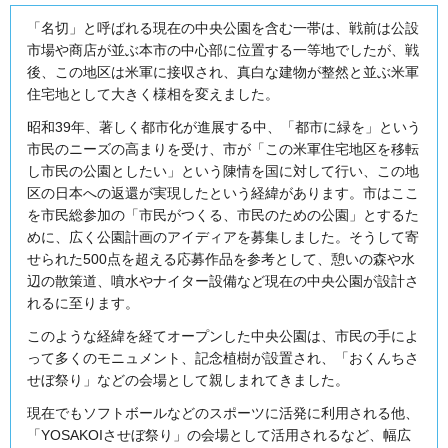
「名切」と呼ばれる現在の中央公園を含む一帯は、戦前は公設
市場や商店が並ぶ本市の中心部に位置する一等地でしたが、戦
後、この地区は米軍に接収され、真白な建物が整然と並ぶ米軍
住宅地として大きく様相を変えました。
昭和39年、著しく都市化が進展する中、「都市に緑を」という
市民のニーズの高まりを受け、市が「この米軍住宅地区を移転
し市民の公園としたい」という陳情を国に対して行い、この地
区の日本への返還が実現したという経緯があります。市はここ
を市民総参加の「市民がつくる、市民のための公園」とするた
めに、広く公園計画のアイディアを募集しました。そうして寄
せられた500点を超える応募作品を参考として、憩いの森や水
辺の散策道、噴水やナイター設備など現在の中央公園が設計さ
れるに至ります。
このような経緯を経てオープンした中央公園は、市民の手によ
って多くのモニュメント、記念植樹が設置され、「おくんちさ
せぼ祭り」などの会場として親しまれてきました。
現在でもソフトボールなどのスポーツに活発に利用される他、
「YOSAKOIさせぼ祭り」の会場として活用されるなど、幅広