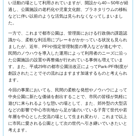
い活動の場として利用されていますが、開設から40～50年が経
過し、公園施設の老朽化や児童文化館、プラネタリウムの移転
などに伴い以前のような活気は見られなくなってしまいまし
た。
一方で、これまで都市公園は、管理面における行政側の課題認
識から、柔軟な利活用にブレーキがかかっている状況も見られ
ましたが、近年、PFIや指定管理制度の導入などが進む中で、
民間のノウハウを導入した運用によって利用者のニーズに沿っ
た公園施設の設置や再整備が行われている事例も増えていま
す。また、平成29年の都市公園法改正によってPark-PFI制度が
創設されたことでその流れはますます加速するものと考えられ
ます。
今回の事業においても、民間の柔軟な発想やノウハウによって
中央公園に新たな価値を創出することで、市民の皆様が気軽に
遊びに来られるような憩いの場として、また、郊外型の大型店
などの影響で中心市街地から足が遠のいている子育て世代や若
年層を中心とした交流の場として生まれ変わり、これまで以上
に市民に愛される公園として次の世代へ引き継いでいきたいと
考えます。