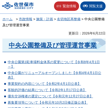
佐世保市
緊急情報
閲覧支援
ホーム
>
市政情報
>
施策・計画
>
名切地区再整備
> 中央公園整備
及び管理運営事業
更新日：2026年6月22日
中央公園整備及び管理運営事業
中央公園第1駐車場料金体系の変更について【令和8年4月1日
～】
中央公園がリニューアルオープンしました【令和4年4月1日公
表】
事業契約の内容について【令和2年4月1日公表】
客観的評価の結果について【令和2年1月17日公表】
優先交渉権者の選定について【令和元年12月27日公表】
募集要項等について【令和元年10月2日修正版公表】