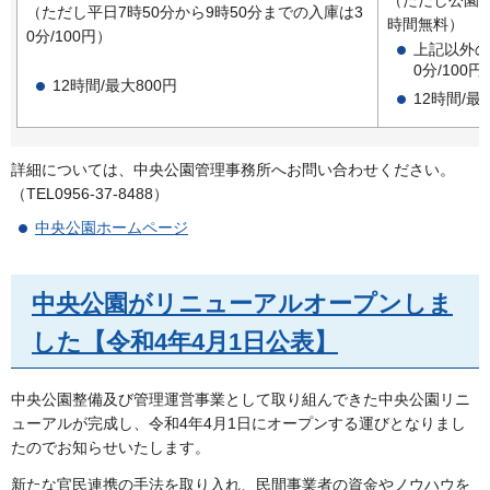
（ただし公園
（ただし平日7時50分から9時50分までの入庫は3
時間無料）
0分/100円）
上記以外の
0分/100円
12時間/最大800円
12時間/最
詳細については、中央公園管理事務所へお問い合わせください。
（TEL0956-37-8488）
中央公園ホームページ
中央公園がリニューアルオープンしま
した【令和4年4月1日公表】
中央公園整備及び管理運営事業として取り組んできた中央公園リニ
ューアルが完成し、令和4年4月1日にオープンする運びとなりまし
たのでお知らせいたします。
新たな官民連携の手法を取り入れ、民間事業者の資金やノウハウを