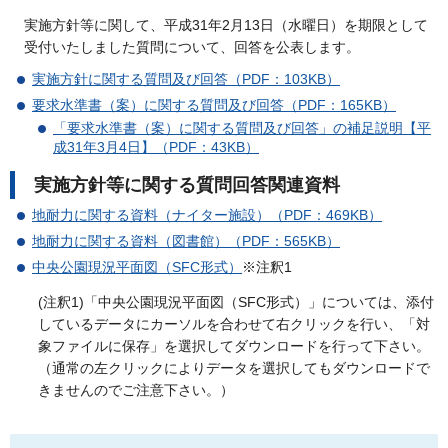
実施方針等に関して、平成31年2月13日（水曜日）を期限として
受付いたしました質問について、回答を公表します。
実施方針に関する質問及び回答（PDF：103KB）
要求水準書（案）に関する質問及び回答（PDF：165KB）
「要求水準書（案）に関する質問及び回答」の補足説明【平
成31年3月4日】（PDF：43KB）
実施方針等に関する質問回答関連資料
地耐力に関する資料（ナイター施設）（PDF：469KB）
地耐力に関する資料（図書館）（PDF：565KB）
中央公園現況平面図（SFC形式）
※注釈1
(注釈1)「中央公園現況平面図（SFC形式）」については、添付
しているデータにカーソルを合わせて右クリックを行い、「対
象ファイルに保存」を選択してダウンロードを行って下さい。
（通常の左クリックによりデータを選択してもダウンロードで
きませんのでご注意下さい。）