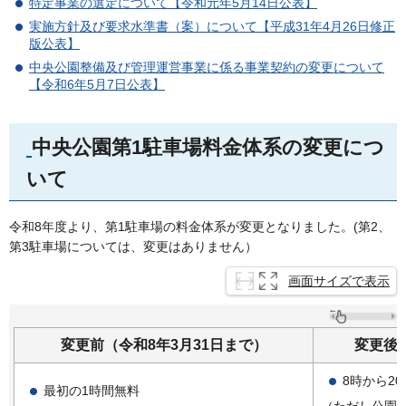
特定事業の選定について【令和元年5月14日公表】
実施方針及び要求水準書（案）について【平成31年4月26日修正
版公表】
中央公園整備及び管理運営事業に係る事業契約の変更について
【令和6年5月7日公表】
中央公園第1駐車場料金体系の変更につ
いて
令和8年度より、第1駐車場の料金体系が変更となりました。(第2、
第3駐車場については、変更はありません）
画面サイズで表示
変更前（令和8年3月31日まで）
変更後
8時から20
最初の1時間無料