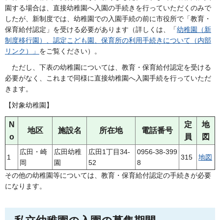
園する場合は、直接幼稚園へ入園の手続きを行っていただくのみで
したが、新制度では、幼稚園での入園手続の前に市役所で「教育・
保育給付認定」を受ける必要があります（詳しくは、「
幼稚園（新
制度移行園）、認定こども園、保育所の利用手続きについて（内部
リンク）」
をご覧ください）。
ただし
、下表の幼稚園については、教育・保育給付認定を受ける
必要がなく、これまで同様に直接幼稚園へ入園手続を行っていただ
きます。
【対象幼稚園】
N
定
地
地区
施設名
所在地
電話番号
o
員
図
広田・崎
広田幼稚
広田1丁目34-
0956-38-399
1
315
地図
岡
園
52
8
その他の幼稚園等については、教育・保育給付認定の手続きが必要
になります。