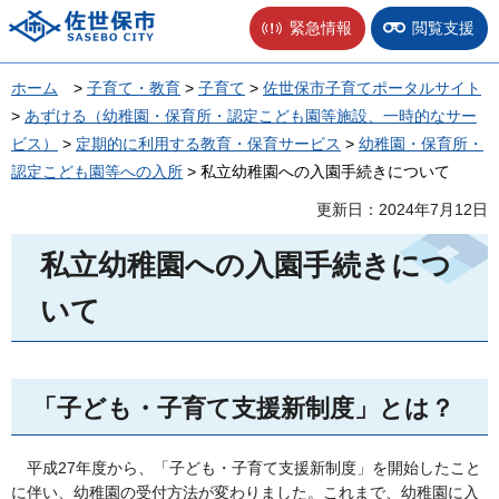
佐世保市
緊急情報
閲覧支援
ホーム
>
子育て・教育
>
子育て
>
佐世保市子育てポータルサイト
>
あずける（幼稚園・保育所・認定こども園等施設、一時的なサー
ビス）
>
定期的に利用する教育・保育サービス
>
幼稚園・保育所・
認定こども園等への入所
> 私立幼稚園への入園手続きについて
更新日：2024年7月12日
私立幼稚園への入園手続きにつ
いて
「子ども・子育て支援新制度」とは？
平
成27年度から、「子ども・子育て支援新制度」を開始したこと
に伴い、幼稚園の受付方法が変わりました。これまで、幼稚園に入