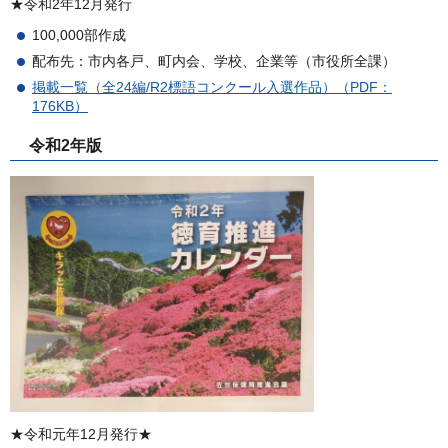
★令和2年12月発行
100,000部作成
配布先：市内各戸、町内会、学校、企業等（市役所全課）
掲載一覧（全24編/R2標語コンクール入選作品）（PDF：
176KB）
令和2年版
★令和元年12月発行★