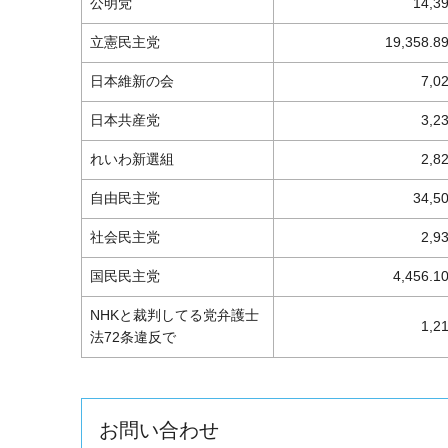
公明党
14,3
立憲民主党
19,358.8
日本維新の会
7,0
日本共産党
3,2
れいわ新選組
2,8
自由民主党
34,5
社会民主党
2,9
国民民主党
4,456.1
NHKと裁判してる党弁護士
1,2
法72条違反で
お問い合わせ