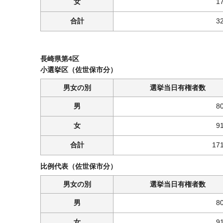
女
1
合計
3
長崎県第4区
小選挙区（佐世保市分）
男女の別
選挙当日有権者数
男
8
女
9
合計
17
比例代表（佐世保市分）
男女の別
選挙当日有権者数
男
8
女
9