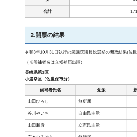
合計
17
2.開票の結果
令和3年10月31日執行の衆議院議員総選挙の開票結果(佐
（※候補者名は立候補届出順）
長崎県第3区
小選挙区（佐世保市分）
候補者氏名
党派
山田ひろし
無所属
谷川やいち
自由民主党
山田勝彦
立憲民主党