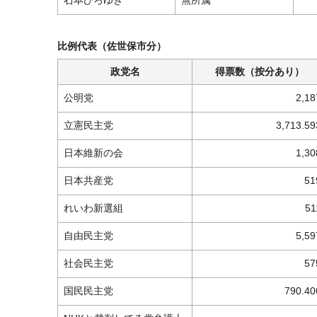
石本ひろゆき
無所属
比例代表（佐世保市分）
政党名
得票数（按分あり）
公明党
2,18
立憲民主党
3,713.59
日本維新の会
1,30
日本共産党
51
れいわ新選組
51
自由民主党
5,59
社会民主党
57
国民民主党
790.40