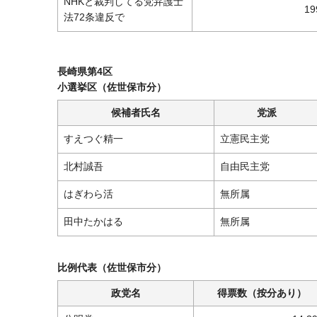
NHKと裁判してる党弁護士
19
法72条違反で
長崎県第4区
小選挙区（佐世保市分）
候補者氏名
党派
すえつぐ精一
立憲民主党
北村誠吾
自由民主党
はぎわら活
無所属
田中たかはる
無所属
比例代表（佐世保市分）
政党名
得票数（按分あり）