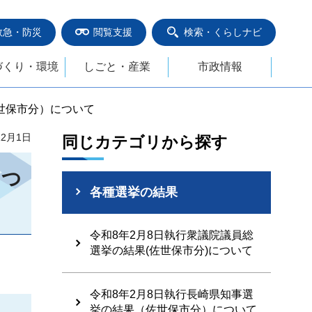
救急・防災
閲覧支援
検索・くらしナビ
づくり・環境
しごと・産業
市政情報
佐世保市分）について
12月1日
同じカテゴリから探す
につ
各種選挙の結果
令和8年2月8日執行衆議院議員総
選挙の結果(佐世保市分)について
令和8年2月8日執行長崎県知事選
挙の結果（佐世保市分）について