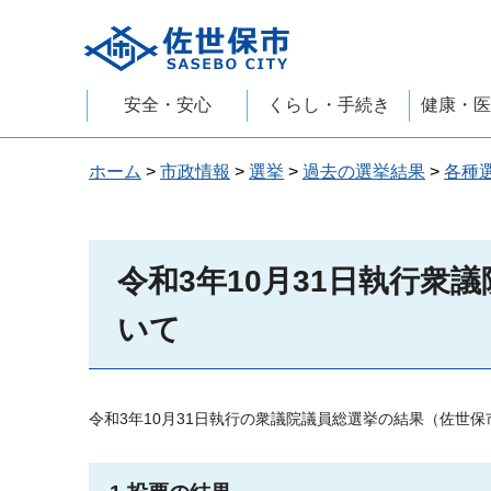
佐世保市
安全・安心
くらし・手続き
健康・医
ホーム
>
市政情報
>
選挙
>
過去の選挙結果
>
各種
令和3年10月31日執行衆
いて
令和3年10月31日執行の衆議院議員総選挙の結果（佐世